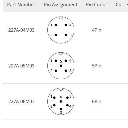
Part Number
Pin Assignment
Pin Count
Curre
227A-04M03
4Pin
227A-05M03
5Pin
227A-06M03
6Pin