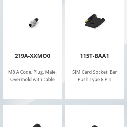
219A-XXMO0
115T-BAA1
M8 A Code, Plug, Male,
SIM Card Socket, Bar
Overmold with cable
Push Type 8 Pin