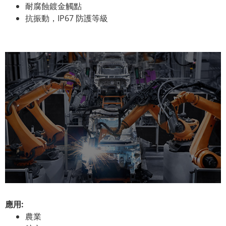
耐腐蝕鍍金觸點
抗振動，IP67 防護等級
應用:
農業