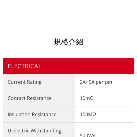
規格介紹
ELECTRICAL
Current Rating
2A/ 5A per pin
Contact Resistance
10mΩ
Insulation Resistance
100MΩ
Dielectric Withstanding
500VAC