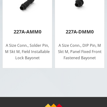
227A-AMM0
227A-DMM0
A Size Conn., Solder Pin,
A Size Conn., DIP Pin, M
M Skt M, Field Installable
Skt M, Panel Fixed Front
Lock Bayonet
Fastened Bayonet