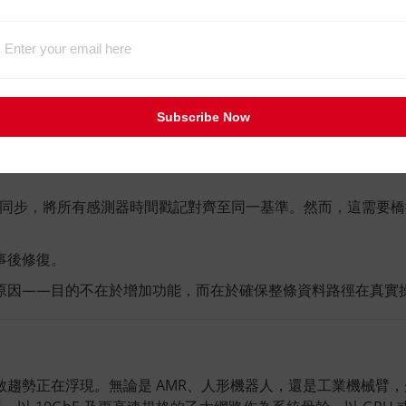
會迅速浮現——而且大多存在於資料管線之中。
器之間的時間戳記錯位，會導致融合演算法處理到無效資料。在特定條
Subscribe Now
振動環境中，接觸電阻漂移會緩慢且間歇性地劣化訊號品質，且
戰之一。鏡頭、LiDAR 與 IMU 各自運行在獨立時鐘上，
 PTP 同步，將所有感測器時間戳記對齊至同一基準。然而，這需
事後修復。
原因——目的不在於增加功能，而在於確保整條資料路徑在真實
斂趨勢正在浮現。無論是 AMR、人形機器人，還是工業機械臂