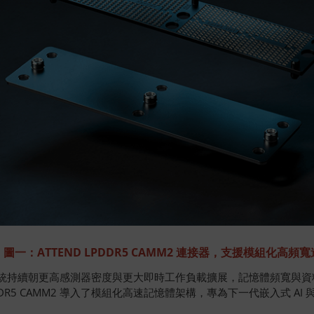
圖一：ATTEND LPDDR5 CAMM2 連接器，支援模組化高頻寬
n AI 系統持續朝更高感測器密度與更大即時工作負載擴展，記憶體頻寬
DR5 CAMM2 導入了模組化高速記憶體架構，專為下一代嵌入式 A