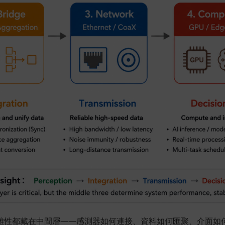
雜性都藏在中間層——感測器如何連接、資料如何匯聚、介面如