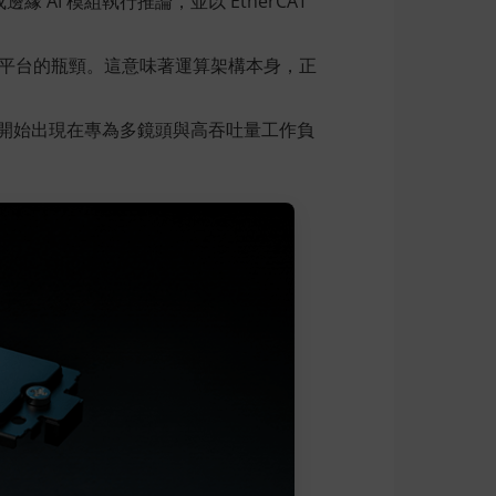
緣 AI 模組執行推論，並以 EtherCAT
算平台的瓶頸。這意味著運算架構本身，正
，正開始出現在專為多鏡頭與高吞吐量工作負