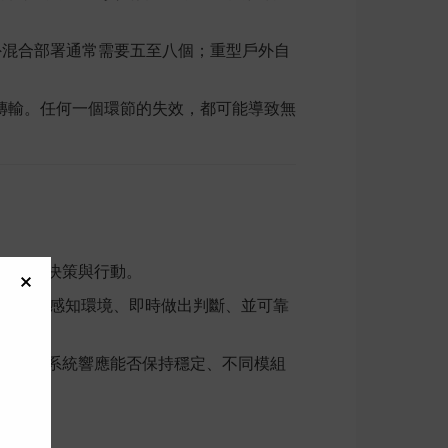
外混合部署通常需要五至八個；重型戶外自
傳輸。任何一個環節的失效，都可能導致無
行感知、決策與行動。
嵌入必須持續感知環境、即時做出判斷、並可靠
時送達、系統響應能否保持穩定、不同模組