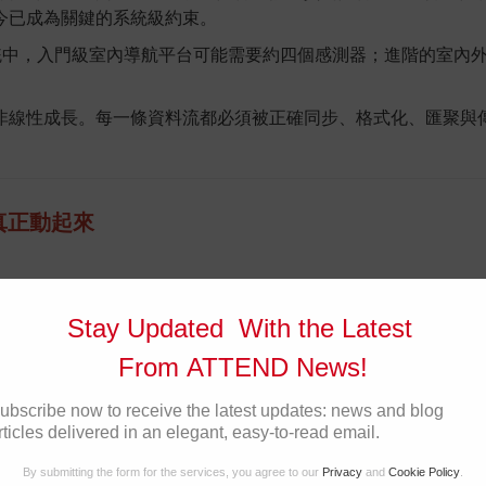
今已成為關鍵的系統級約束。
系統中，入門級室內導航平台可能需要約四個感測器；進階的室內
非線性成長。每一條資料流都必須被正確同步、格式化、匯聚與
必須真正動起來
當今的系統則必須在真實世界環境中持續運作——以即時的方式進
Stay Updated With the Latest
描述這場轉型。AI 不再只是運行在伺服器機房中的推論引擎，而是被
From ATTEND News!
序也隨之改變。挑戰不再只是模型是否夠準確，而是：資料能否即
ubscribe now to receive the latest updates: news and blog
rticles delivered in an elegant, easy-to-read email.
重要性，遠不及整體系統的實際行為表現。
By submitting the form for the services, you agree to our
Privacy
and
Cookie Policy
.