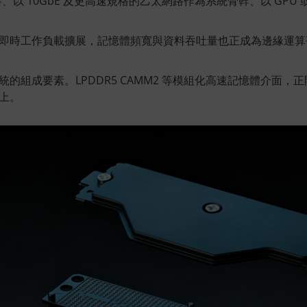
料、以 10GbE 及更高速規格的乙太網路作為系統骨幹、以 GPU 或邊
更大即時工作負載擴展，記憶體頻寬與資料吞吐量也正成為邊緣運
系統的組成要素。LPDDR5 CAMM2 等模組化高速記憶體介面
台上。