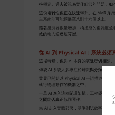
持穩定。過去被視為實作細節的問題，如
這份複雜性也正在快速攀升。在 AMR 
主系統則可能擴展至八到十六個以上。
隨著感測器數量增加，橋接層的複雜度並
效的輸入送達運算層。
從 AI 到 Physical AI：系統
這場轉變，也與 AI 本身的演進密切相關。
傳統 AI 系統大多專注於辨識與分類。
業界已開始以 Physical AI 一詞
執行物理動作的機器之中。
一旦 AI 進入這種閉環架構，工程優先
S
之間能否真正協同運作。
a
當 AI 走入實體部署，基準測試數字的