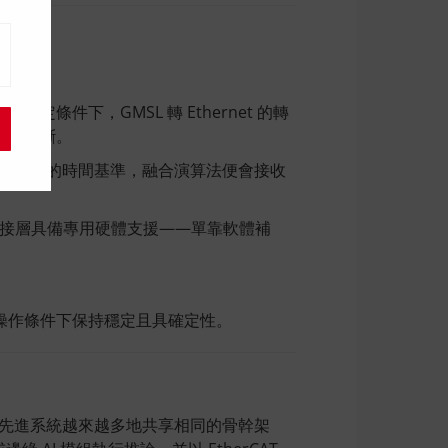
件下，GMSL 轉 Ethernet 的轉
極難診斷。
若缺乏統一的時間基準，融合演算法便會接收
要橋接層具備專用硬體支援——單靠軟體補
操作條件下保持穩定且具確定性。
，先進系統越來越多地共享相同的骨幹架