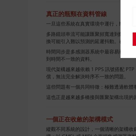
真正的瓶頸在資料管線
一旦這些系統在真實環境中運行，瓶頸便
多路鏡頭串流可能讓匯聚頻寬達到飽和。感測
換可能引入難以預測的延遲抖動。在持續
時間同步是多感測器系統中最容易被低估的挑
到時間不一致的資料。
現代架構越來越依賴 1 PPS 訊號搭配
償，無法完全解決時序不一致的問題。
這些問題有一個共同特徵：極難透過軟體
這也正是越來越多橋接與匯聚架構出現的
一個正在收斂的架構模式
縱觀不同系統的設計，一個清晰的架構收