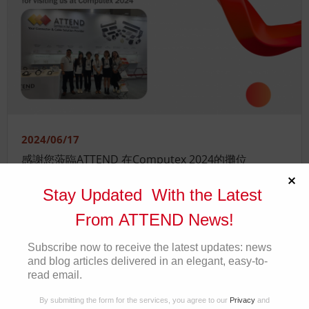
2024/06/17
感謝您蒞臨ATTEND 在Computex 2024的攤位
Stay Updated With the Latest
展覽活動
From ATTEND News!
Subscribe now to receive the latest updates: news
and blog articles delivered in an elegant, easy-to-
read email.
By submitting the form for the services, you agree to our
Privacy
and