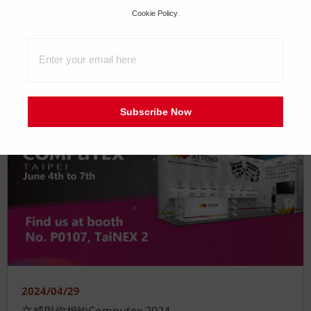
Cookie Policy
.
2024/05/08
Thank you for visiting us at Embedded World 2024
Subscribe Now
展覽活動
2024/04/29