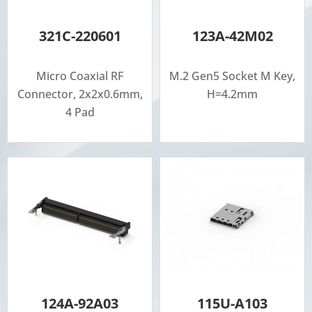
321C-220601
123A-42M02
Micro Coaxial RF
M.2 Gen5 Socket M Key,
Connector, 2x2x0.6mm,
H=4.2mm
4 Pad
124A-92A03
115U-A103