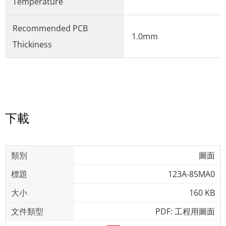
Temperature
Recommended PCB
1.0mm
Thickiness
下載
圖面
123A-85MA0
160 KB
PDF: 工程用圖面