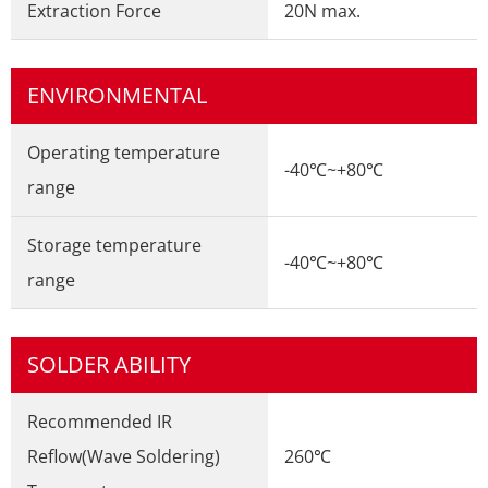
Extraction Force
20N max.
ENVIRONMENTAL
Operating temperature
-40℃~+80℃
range
Storage temperature
-40℃~+80℃
range
SOLDER ABILITY
Recommended IR
Reflow(Wave Soldering)
260℃