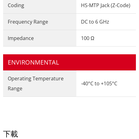
Coding
HS-MTP Jack (Z-Code)
Frequency Range
DC to 6 GHz
Impedance
100 Ω
ENVIRONMENTAL
Operating Temperature
-40°C to +105°C
Range
下載