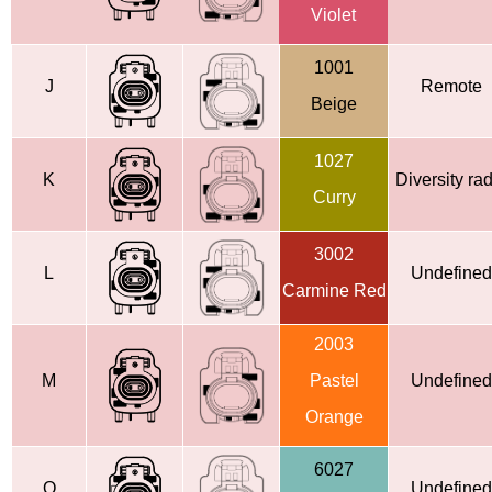
Violet
1001
J
Remote
Beige
1027
K
Diversity rad
Curry
3002
L
Undefined
Carmine Red
2003
M
Pastel
Undefined
Orange
6027
O
Undefined