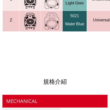
Light Gree
5021
Z
Universal
Water Blue
規格介紹
MECHANICAL