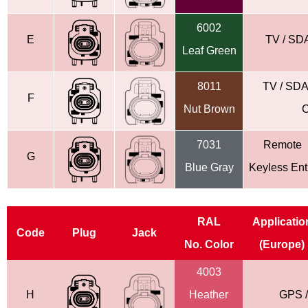
6002
E
TV / SDA
Leaf Green
8011
TV / SDAR
F
Nut Brown
7031
Remote
G
Blue Gray
Keyless
Ent
RAL
Applicatio
Code
Plug
Jack
No.
Color
(Europe)
4003
H
Heather
GPS /