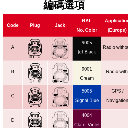
編碼選項
RAL
Applicatio
Code
Plug
Jack
No.
Color
(Europe)
9005
A
Radio witho
Jet Black
9001
B
Radio wit
Cream
5005
GPS /
C
Signal Blue
Navigatio
4004
D
Claret Violet