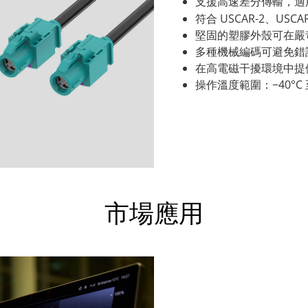
支援高速差分傳輸，適用於 LV
符合 USCAR-2、USCAR
堅固的塑膠外殼可在嚴
多種機械編碼可避免錯
在高電磁干擾環境中提供卓
操作溫度範圍：−40°C 至
市場應用