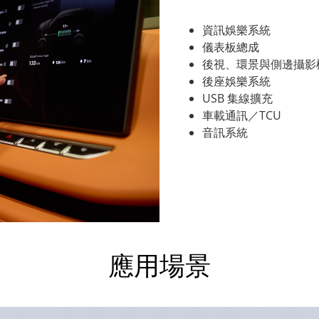
資訊娛樂系統
儀表板總成
後視、環景與側邊攝影
後座娛樂系統
USB 集線擴充
車載通訊／TCU
音訊系統
應用場景