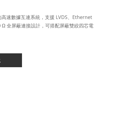
速數據互連系統，支援 LVDS、Ethernet
00 Ω 全屏蔽連接設計，可搭配屏蔽雙絞四芯電
載