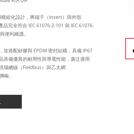
 Male R/A DIP
模組化設計，將端子（Insert）與外殼
 IEC 61076-2-101 與 IEC 61076-
組裝與便利維護。
配矽膠與 EPDM 密封結構，具備 IP67
品具備優異的耐用性與導電性能，廣泛適用
總線（Fieldbus）與乙太網
號傳輸。
載