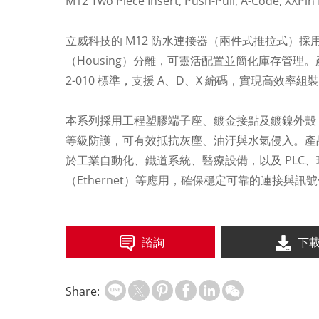
M12 Two Piece Insert, Push-Pull, A-Code, XXPin
立威科技的 M12 防水連接器（兩件式推拉式）採用
（Housing）分離，可靈活配置並簡化庫存管理。產品完全符合
2-010 標準，支援 A、D、X 編碼，實現高效率
本系列採用工程塑膠端子座、鍍金接點及鍍鎳外殼，並搭
等級防護，可有效抵抗灰塵、油汙與水氣侵入。產
於工業自動化、鐵道系統、醫療設備，以及 PLC、現場
（Ethernet）等應用，確保穩定可靠的連接與訊
諮詢
下
Share: