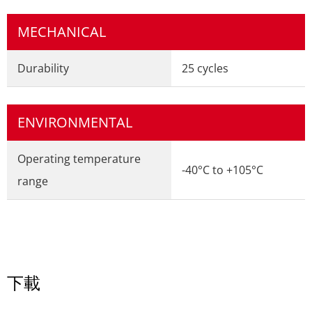
MECHANICAL
Durability
25 cycles
ENVIRONMENTAL
Operating temperature
-40°C to +105°C
range
下載