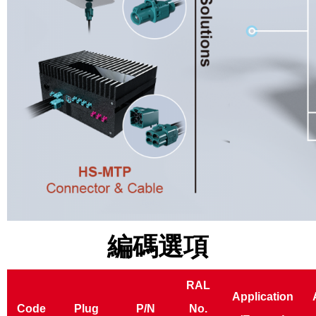
編碼選項
RAL
Application
Code
Plug
P/N
No.