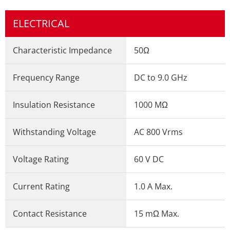
ELECTRICAL
Characteristic Impedance
50Ω
Frequency Range
DC to 9.0 GHz
Insulation Resistance
1000 MΩ
Withstanding Voltage
AC 800 Vrms
Voltage Rating
60 V DC
Current Rating
1.0 A Max.
Contact Resistance
15 mΩ Max.