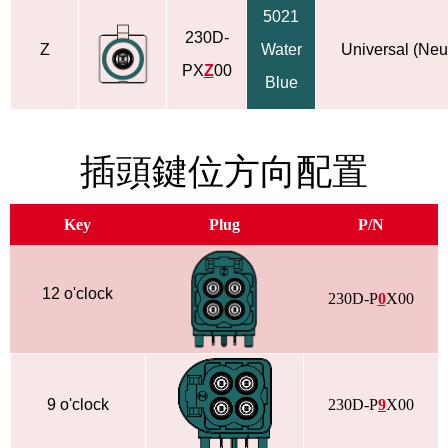
5021
230D-
Z
Water
Universal (Neu
PX
Z
00
Blue
插頭鍵位方向配置
Key
Plug
P/N
12 o'clock
230D-P
0
X00
9 o'clock
230D-P
9
X00