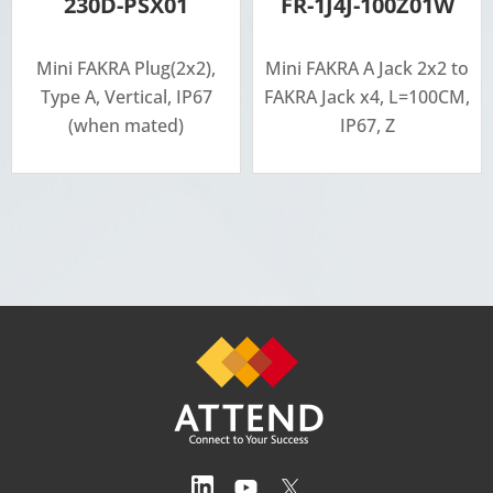
230D-PSX01
FR-1J4J-100Z01W
Mini FAKRA Plug(2x2),
Mini FAKRA A Jack 2x2 to
Type A, Vertical, IP67
FAKRA Jack x4, L=100CM,
(when mated)
IP67, Z