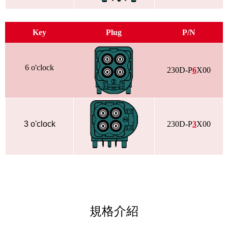
Key
Plug
P/N
6 o'clock
230D-P
6
X00
3 o'clock
230D-P
3
X00
規格介紹