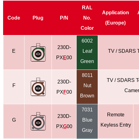
RAL
Application
Code
Plug
P/N
No.
(Europe)
Color
6002
230D-
E
Leaf
TV / SDARS Te
PX
E
00
Green
8011
TV / SDARS Ter
230D-
F
Nut
Came
PX
F
00
Brown
7031
Remote
230D-
G
Blue
Keyless
Entry
PX
G
00
Gray