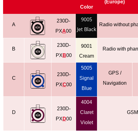
(Europe)
Color
9005
230D-
A
Radio without ph
Jet Black
PX
A
00
230D-
9001
B
Radio with pha
PX
B
00
Cream
5005
GPS /
230D-
C
Signal
Navigation
PX
C
00
Blue
4004
230D-
D
Claret
GSM
PX
D
00
Violet