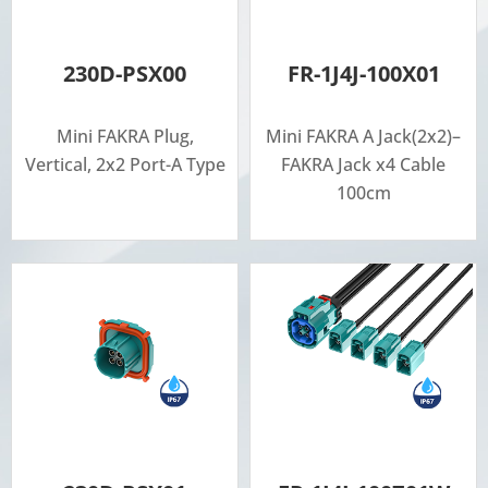
230D-PSX00
FR-1J4J-100X01
Mini FAKRA Plug,
Mini FAKRA A Jack(2x2)–
Vertical, 2x2 Port-A Type
FAKRA Jack x4 Cable
100cm