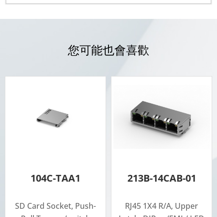
您可能也會喜歡
104C-TAA1
213B-14CAB-01
SD Card Socket, Push-
RJ45 1X4 R/A, Upper