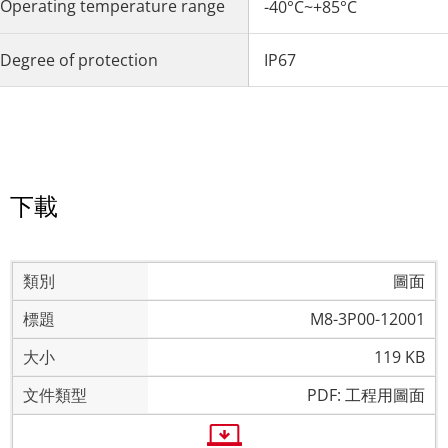
Operating temperature range
-40°C~+85°C
Degree of protection
IP67
下載
圖面
M8-3P00-12001
119 KB
PDF: 工程用圖面