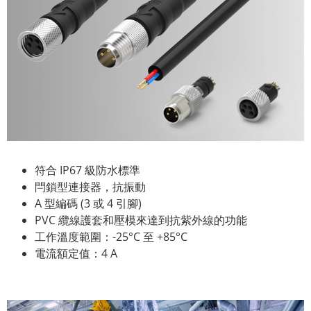
符合 IP67 級防水標準
閂鎖型連接器，抗振動
A 型編碼 (3 或 4 引腳)
PVC 纜線護套和壓模來達到抗紫外線的功能
工作溫度範圍：-25°C 至 +85°C
電流額定值：4 A