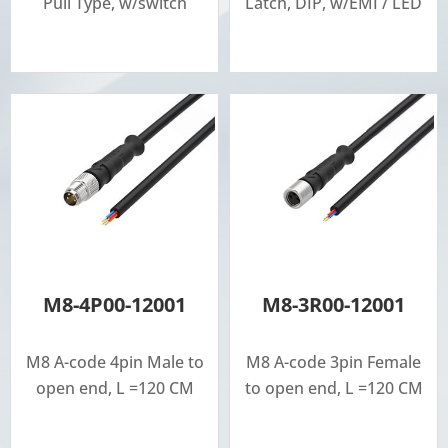
Pull Type, w/switch
Latch, DIP, w/EMI / LED
M8-4P00-12001
M8-3R00-12001
M8 A-code 4pin Male to
M8 A-code 3pin Female
open end, L =120 CM
to open end, L =120 CM