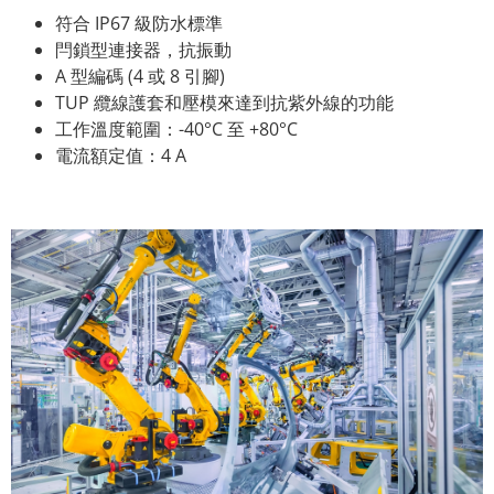
符合 IP67 級防水標準
閂鎖型連接器，抗振動
A 型編碼 (4 或 8 引腳)
TUP 纜線護套和壓模來達到抗紫外線的功能
工作溫度範圍：-40°C 至 +80°C
電流額定值：4 A