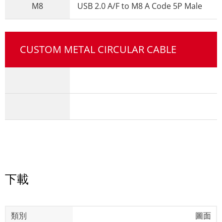
M8
USB 2.0 A/F to M8 A Code 5P Male
CUSTOM METAL CIRCULAR CABLE
下載
圖面