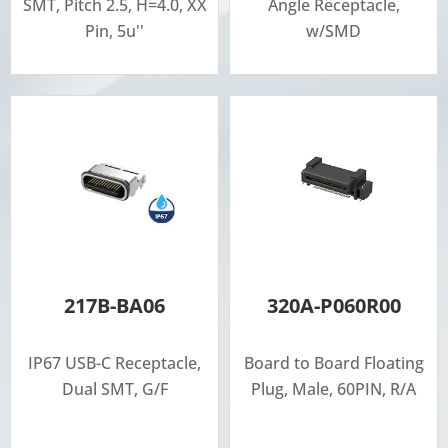
SMT, Pitch 2.5, H=4.0, XX
Angle Receptacle,
Pin, 5u''
w/SMD
217B-BA06
320A-P060R00
IP67 USB-C Receptacle,
Board to Board Floating
Dual SMT, G/F
Plug, Male, 60PIN, R/A