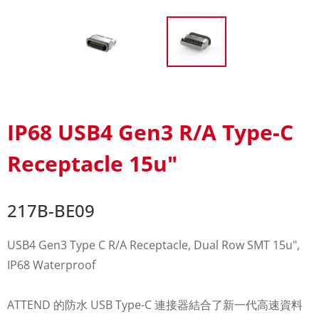
IP68 USB4 Gen3 R/A Type-C
Receptacle 15u"
217B-BE09
USB4 Gen3 Type C R/A Receptacle, Dual Row SMT 15u",
IP68 Waterproof
ATTEND 的防水 USB Type-C 連接器結合了新一代高速資料