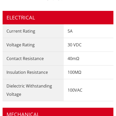
ELECTRICAL
Current Rating
5A
Voltage Rating
30 VDC
Contact Resistance
40mΩ
Insulation Resistance
100MΩ
Dielectric Withstanding
100VAC
Voltage
MECHANICAL