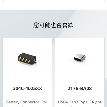
您可能也會喜歡
304C-4025XX
217B-BA08
Battery Connector, R/A,
USB4 Gen3 Type C Right