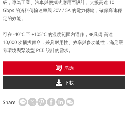
級，專為工業、汽車與便攜式應用而設計。支援高達 10
Gbps 的資料傳輸速率與 20V / 5A 的電力傳輸，確保高速穩
定的效能。
可在 -40°C 至 +105°C 的溫度範圍內運作，並具備 高達
10,000 次插拔壽命，兼具耐用性、效率與多功能性，滿足嚴
苛環境與緊湊型 PCB 設計的需求。
諮詢
下載
Share: