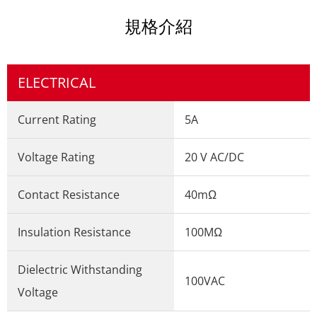
規格介紹
ELECTRICAL
Current Rating
5A
Voltage Rating
20 V AC/DC
Contact Resistance
40mΩ
Insulation Resistance
100MΩ
Dielectric Withstanding
100VAC
Voltage