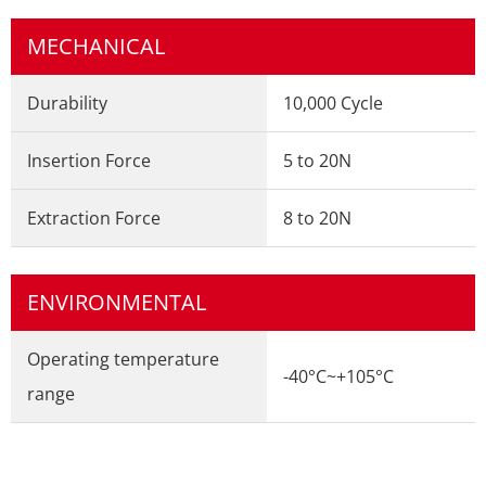
MECHANICAL
Durability
10,000 Cycle
Insertion Force
5 to 20N
Extraction Force
8 to 20N
ENVIRONMENTAL
Operating temperature
-40°C~+105°C
range