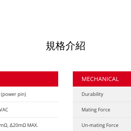
規格介紹
MECHANICAL
 (power pin)
Durability
VAC
Mating Force
mΩ, Δ20mΩ MAX.
Un-mating Force