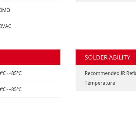
00MΩ
0VAC
SOLDER ABILITY
40℃~+85℃
Recommended IR Ref
Temperature
40℃~+85℃