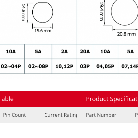
Table
Product Specifica
Pin Count
Current Rating
Part Number
P