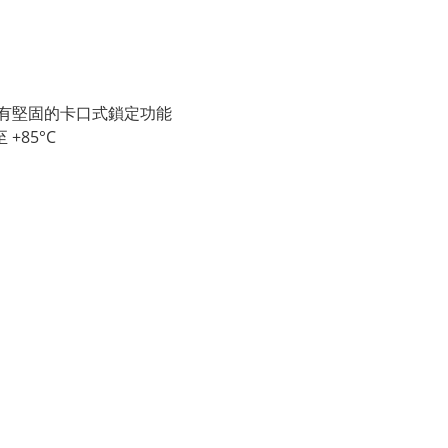
有堅固的卡口式鎖定功能
 +85°C