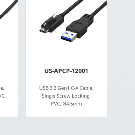
US-APCP-12001
e,
USB 3.2 Gen1 C-A Cable,
VC,
Single Screw Locking,
PVC, Ø4.5mm