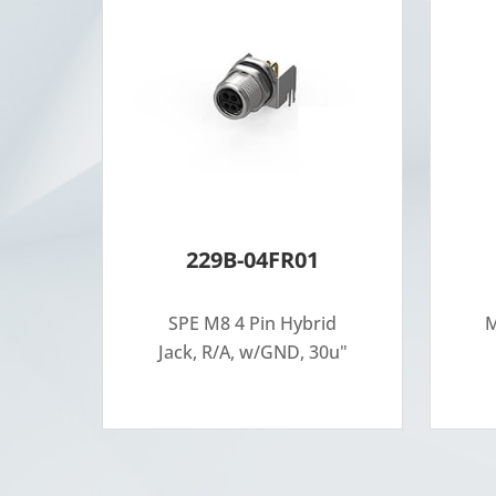
229B-04FR01
SPE M8 4 Pin Hybrid
M
Jack, R/A, w/GND, 30u"