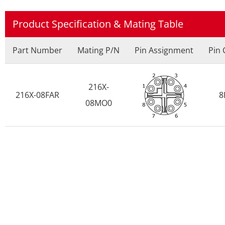
Product Specification & Mating Table
Part Number
Mating P/N
Pin Assignment
Pin 
216X-
216X-08FAR
8
08MO0