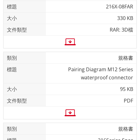
216X-08FAR
330 KB
RAR: 3D檔
規格書
Pairing Diagram M12 Series
waterproof connector
95 KB
PDF
規格書