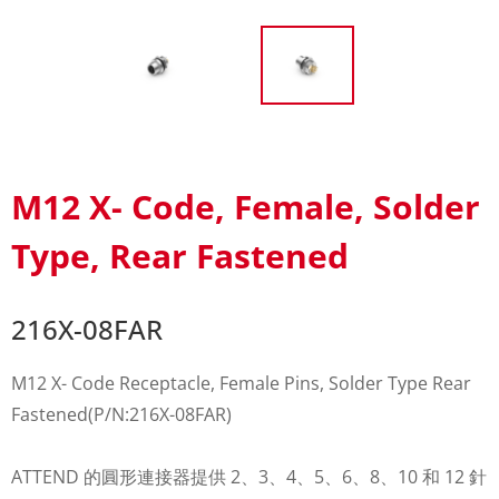
M12 X- Code, Female, Solder
Type, Rear Fastened
216X-08FAR
M12 X- Code Receptacle, Female Pins, Solder Type Rear
Fastened(P/N:216X-08FAR)
ATTEND 的圓形連接器提供 2、3、4、5、6、8、10 和 12 針