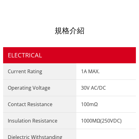
規格介紹
ELECTRICAL
Current Rating
1A MAX.
Operating Voltage
30V AC/DC
Contact Resistance
100mΩ
Insulation Resistance
1000MΩ(250VDC)
Dielectric Withstanding