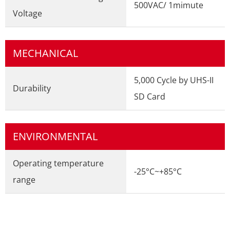
500VAC/ 1mimute
Voltage
MECHANICAL
5,000 Cycle by UHS-II
Durability
SD Card
ENVIRONMENTAL
Operating temperature
-25°C~+85°C
range