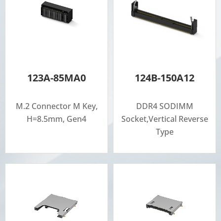
123A-85MA0
124B-150A12
M.2 Connector M Key,
DDR4 SODIMM
H=8.5mm, Gen4
Socket,Vertical Reverse
Type