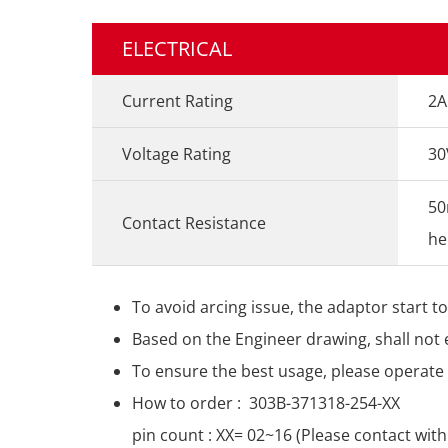
ELECTRICAL
Current Rating
2A
Voltage Rating
30
50
Contact Resistance
he
To avoid arcing issue, the adaptor start t
Based on the Engineer drawing, shall no
To ensure the best usage, please operate 
How to order : 303B-371318-254-XX
pin count : XX= 02~16 (Please contact with 