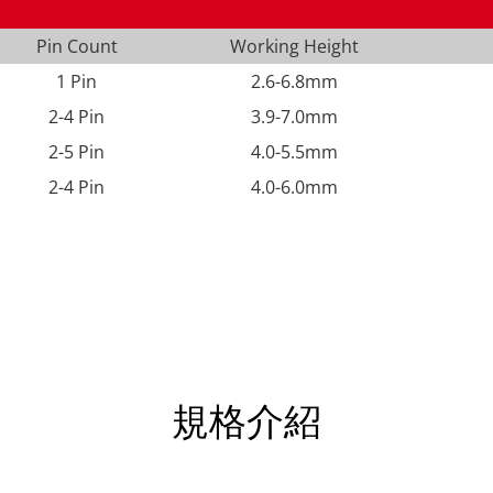
Pin Count
Working Height
1 Pin
2.6-6.8mm
2-4 Pin
3.9-7.0mm
2-5 Pin
4.0-5.5mm
2-4 Pin
4.0-6.0mm
規格介紹