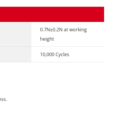
0.7N±0.2N at working
height
10,000 Cycles
ess.