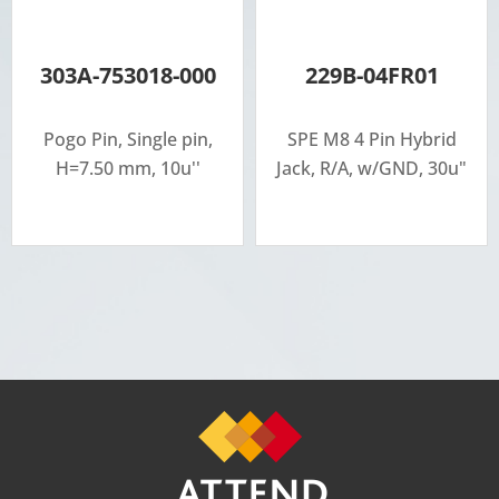
303A-753018-000
229B-04FR01
Pogo Pin, Single pin,
SPE M8 4 Pin Hybrid
H=7.50 mm, 10u''
Jack, R/A, w/GND, 30u"