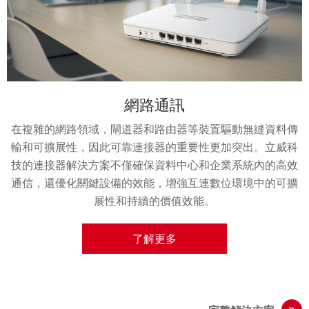
交通運輸相關
消費品相關
工業相關
網路通訊
醫療相關
在當今以自動化、數位轉型和複雜系統集成為指標的先進工
在複雜的網路領域，閘道器和路由器等裝置驅動無縫資料傳
在先進的交通技術領域，系統整合突顯了對可靠連接器的需
在要求嚴格的醫療技術領域，我們輕巧、高密度且耐用的連
在充滿活力的消費電子領域，創新至關重要，ATTEND的連
業環境中，可靠的連接器的作用變得更加關鍵。立威科技 推
求。 為了應對這項挑戰，立威科技提供全面的連接器解決方
輸和可擴展性，因此可靠連接器的重要性更加突出。立威科
接器增強了設備的功能性和耐用性。這些連接器以其抗震和
接器系列提供頂級質量的連接解決方案，並具有靈活的設計
防水特性而聞名，為虛擬實境（VR）、擴增實境（XR）和智
出了全面的解決方案，可確保無縫通訊並促進簡化營運。 這
案，確保陸地和海洋領域的完美整合。 這些連接器涵蓋從貨
技的連接器解決方案不僅確保資料中心和企業系統內的高效
選項。這些連接器對於醫療系統中的有效通信和關鍵醫療設
種方法優化了複雜機械和整合系統的性能並提高了效率，鞏
通信，還優化關鍵設備的效能，增強互連數位環境中的可擴
運卡車到城市公車和專用機械的一系列商業運輸，因其精度
能家居等應用增添了靈活性和可靠性。它們確保移動和可穿
備的可靠性能至關重要，體現了我們對卓越品質的承諾，在
戴技術不僅能承受日常使用的考驗，還能在日益智能化、互
和多功能性而脫穎而出，充分體現了對卓越品質的承諾。
固了其作為行業中不可或缺的合作夥伴的地位。
這個需要精確和可靠性的領域中尤為重要。
展性和持續的價值效能。
聯的家庭環境中實現無縫整合。
了解更多
了解更多
了解更多
了解更多
了解更多