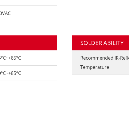
0VAC
SOLDER ABILITY
5°C~+85°C
Recommended IR-Ref
Temperature
0°C~+85°C