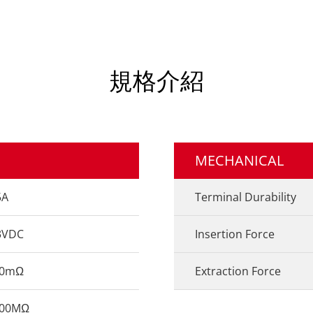
規格介紹
MECHANICAL
5A
Terminal Durability
3VDC
Insertion Force
00mΩ
Extraction Force
000MΩ