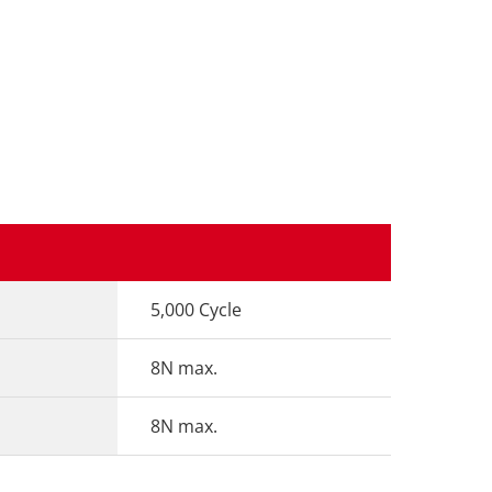
5,000 Cycle
8N max.
8N max.