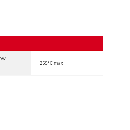
low
255°C max