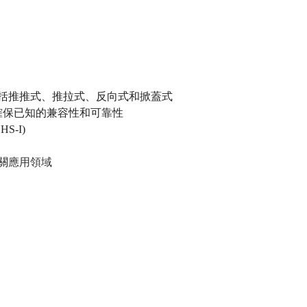
括推推式、推拉式、反向式和掀蓋式
確保已知的兼容性和可靠性
HS-I)
關
應用領域