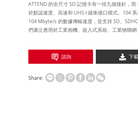
ATTEND 的全尺寸 SD 記憶卡有一排九個接針，而
於默認速度、高速和 UHS-I 緩衝接口模式。104 系列 
104 Mbyte/s 的數據傳輸速度，並支持 SD、SD
們廣泛應用於工業相機、嵌入式系統、工業物聯網 (I
諮詢
下
Share: