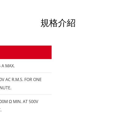
規格介紹
5 A MAX.
0V AC R.M.S. FOR ONE
NUTE.
00M Ω MIN. AT 500V
.