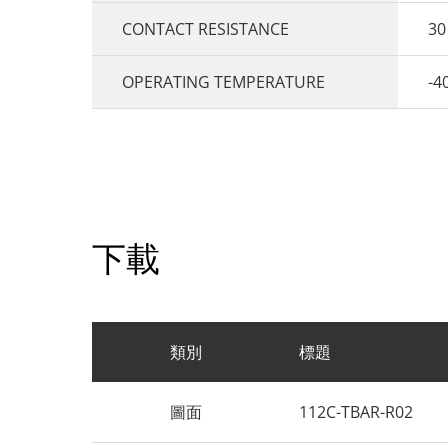
CONTACT RESISTANCE
30
OPERATING TEMPERATURE
-4
下載
類別
標題
圖面
112C-TBAR-R02