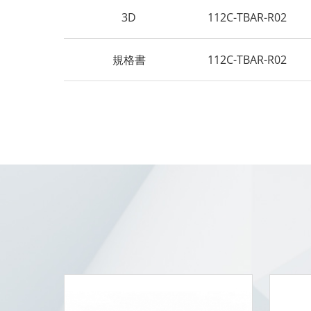
3D
112C-TBAR-R02
規格書
112C-TBAR-R02