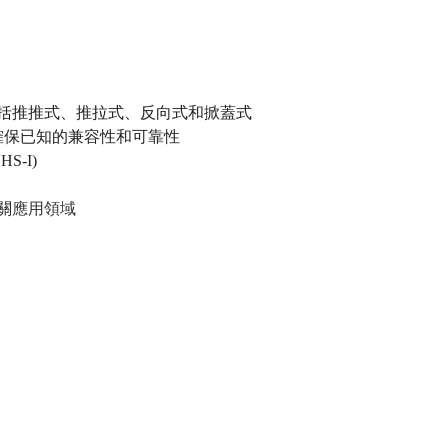
括推推式、推拉式、反向式和掀蓋式
確保已知的兼容性和可靠性
HS-I)
關
應用領域