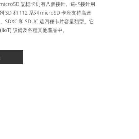
 microSD 記憶卡則有八個接針。這些接針用
SD 和 112 系列 microSD 卡座支持高達
HC、SDXC 和 SDUC 這四種卡片容量類型。它
IoT) 設備及各種其他產品中。
載