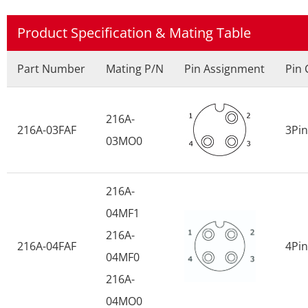
Product Specification & Mating Table
Part Number
Mating P/N
Pin Assignment
Pin 
216A-
216A-03FAF
3Pin
03MO0
216A-
04MF1
216A-
216A-04FAF
4Pin
04MF0
216A-
04MO0