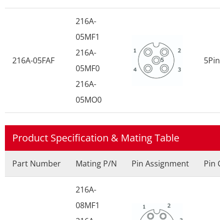
216A-
05MF1
216A-
216A-05FAF
5Pin
05MF0
216A-
05MO0
Product Specification & Mating Table
Part Number
Mating P/N
Pin Assignment
Pin 
216A-
08MF1