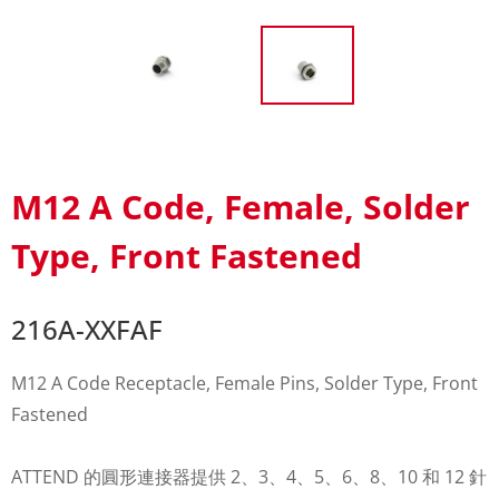
M12 A Code, Female, Solder
Type, Front Fastened
216A-XXFAF
M12 A Code Receptacle, Female Pins, Solder Type, Front
Fastened
ATTEND 的圓形連接器提供 2、3、4、5、6、8、10 和 12 針