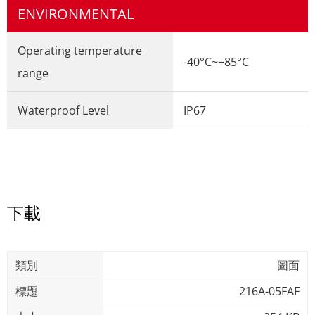
ENVIRONMENTAL
Operating temperature
-40°C~+85°C
range
Waterproof Level
IP67
下載
圖面
216A-05FAF