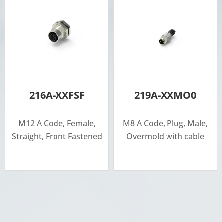
216A-XXFSF
219A-XXMO0
M12 A Code, Female,
M8 A Code, Plug, Male,
Straight, Front Fastened
Overmold with cable