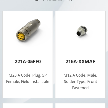
221A-05FF0
216A-XXMAF
M23 A Code, Plug, 5P
M12 A Code, Male,
Female, Field Installable
Solder Type, Front
Fastened