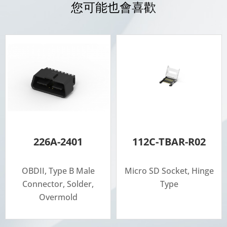
您可能也會喜歡
226A-2401
112C-TBAR-R02
OBDII, Type B Male
Micro SD Socket, Hinge
Connector, Solder,
Type
Overmold