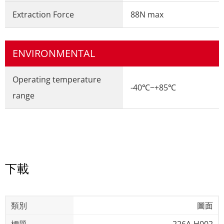
Extraction Force
88N max
ENVIRONMENTAL
Operating temperature
-40℃~+85℃
range
下載
圖面