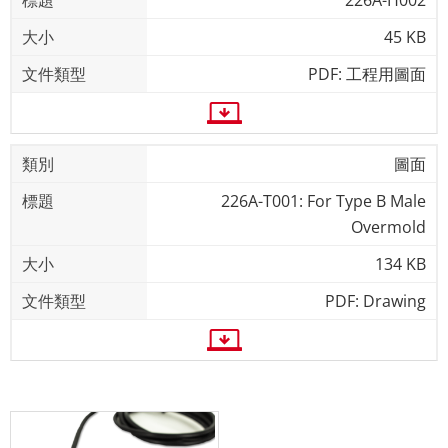
226A-H002
45 KB
PDF: 工程用圖面
圖面
226A-T001: For Type B Male
Overmold
134 KB
PDF: Drawing