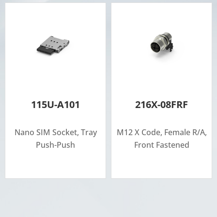
115U-A101
216X-08FRF
Nano SIM Socket, Tray
M12 X Code, Female R/A,
Push-Push
Front Fastened