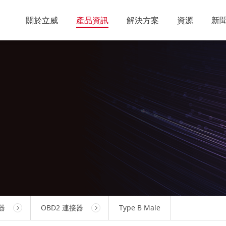
關於立威
產品資訊
解決方案
資源
新
器
OBD2 連接器
Type B Male