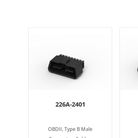
226A-2401
OBDII, Type B Male