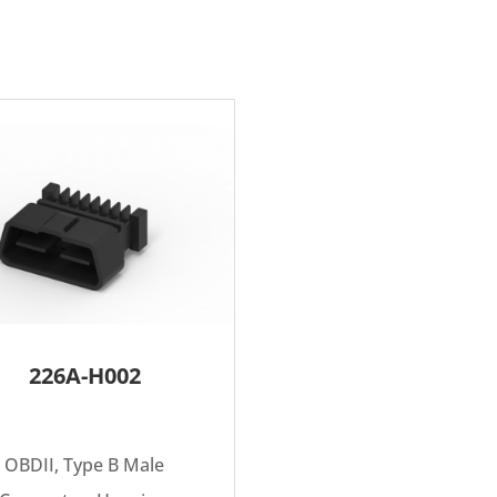
226A-H002
OBDII, Type B Male