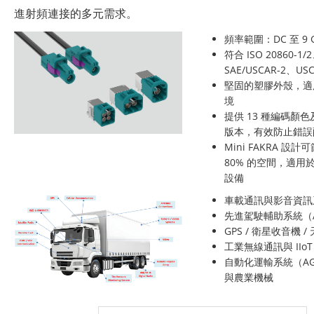
進射頻連接的多元需求。
頻率範圍：DC 至 9 
符合 ISO 20860-1/
SAE/USCAR-2、US
堅固的塑膠外殼，適
境
提供 13 種編碼顏色
版本，有效防止錯誤
Mini FAKRA 設
80% 的空間，適用
設備
車載通訊與影音資訊
先進駕駛輔助系統（A
GPS / 衛星收音機 
工業無線通訊與 IIoT
自動化運輸系統（AGV
與農業機械