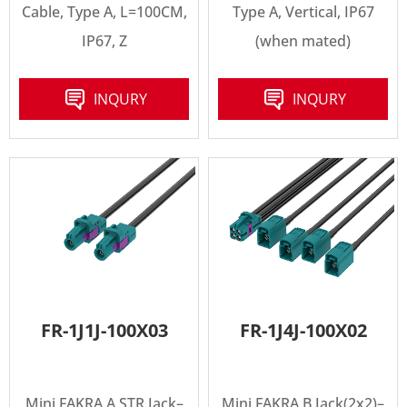
Cable, Type A, L=100CM,
Type A, Vertical, IP67
IP67, Z
(when mated)
INQURY
INQURY
FR-1J1J-100X03
FR-1J4J-100X02
Mini FAKRA A STR Jack–
Mini FAKRA B Jack(2x2)–