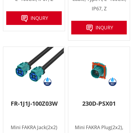
IP67, Z
INQURY
INQURY
FR-1J1J-100Z03W
230D-PSX01
Mini FAKRA Jack(2x2)
Mini FAKRA Plug(2x2),