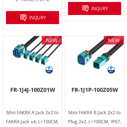
INQURY
INQURY
NEW
NEW
FR-1J4J-100Z01W
FR-1J1P-100Z05W
Mini FAKRA A Jack 2x2 to
Mini FAKRA B Jack 2x2 to
FAKRA Jack x4, L=100CM,
Plug 2x2, L=100CM, IP67,