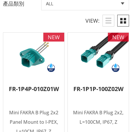
產品類別
VIEW:
NEW
NEW
FR-1P4P-010Z01W
FR-1P1P-100Z02W
Mini FAKRA B Plug 2x2
Mini FAKRA B Plug 2x2,
Panel Mount to I-PEX,
L=100CM, IP67, Z
L=10CM, IP67, Z