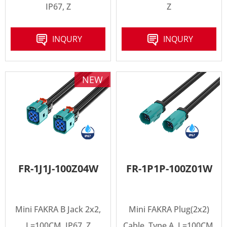
IP67, Z
Z
INQURY
INQURY
NEW
FR-1J1J-100Z04W
FR-1P1P-100Z01W
Mini FAKRA B Jack 2x2,
Mini FAKRA Plug(2x2)
L=100CM, IP67, Z
Cable, Type A, L=100CM,