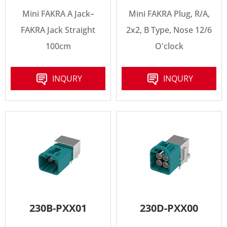
Mini FAKRA A Jack–
Mini FAKRA Plug, R/A,
FAKRA Jack Straight
2x2, B Type, Nose 12/6
100cm
O'clock
INQURY
INQURY
230B-PXX01
230D-PXX00