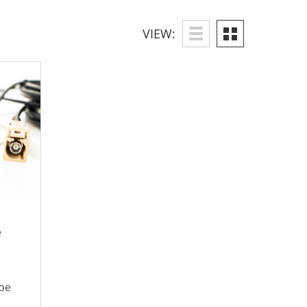
VIEW:
e
ype