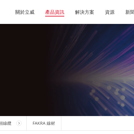
關於立威
產品資訊
解決方案
資源
新
頻線纜
FAKRA 線材